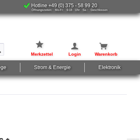
Hotline +49 (0) 375 - 58 99 20
Öffnungszeiten: Mo-Fr: 9-18 Uhr Sa.: Geschlossen
Merkzettel
Login
Warenkorb
ege
Strom & Energie
Elektronik