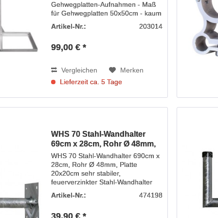
Gehwegplatten-Aufnahmen - Maß
für Gehwegplatten 50x50cm - kaum
sichtbarer Satspiegel - verzinkte
Artikel-Nr.:
203014
Ausführung - passend für SATMAN
650/850 PLUS - SATMAN 850 Plus:
99,00 € *
Elevation minus 69 Grad -...
Vergleichen
Merken
Lieferzeit ca. 5 Tage
WHS 70 Stahl-Wandhalter
69cm x 28cm, Rohr Ø 48mm,
WHS 70 Stahl-Wandhalter 690cm x
28cm, Rohr Ø 48mm, Platte
20x20cm sehr stabiler,
feuerverzinkter Stahl-Wandhalter
für die dauerhafte Befestigung von
Artikel-Nr.:
474198
Satelliten-Spiegeln bis zu 100 cm...
39,90 € *