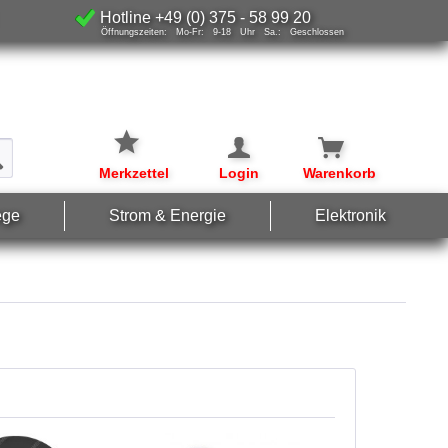
Hotline +49 (0) 375 - 58 99 20
Öffnungszeiten: Mo-Fr: 9-18 Uhr Sa.: Geschlossen
Merkzettel
Login
Warenkorb
ege
Strom & Energie
Elektronik