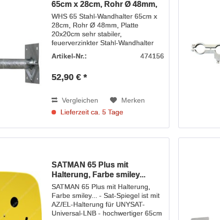
65cm x 28cm, Rohr Ø 48mm,
WHS 65 Stahl-Wandhalter 65cm x
28cm, Rohr Ø 48mm, Platte
20x20cm sehr stabiler,
feuerverzinkter Stahl-Wandhalter
für die dauerhafte Befestigung von
Artikel-Nr.:
474156
Satelliten-Spiegeln bis zu 100 cm
Durchmesser. - Wandabstand
52,90 € *
außen: 690 mm - Wandabstand...
Vergleichen
Merken
Lieferzeit ca. 5 Tage
SATMAN 65 Plus mit
Halterung, Farbe smiley...
SATMAN 65 Plus mit Halterung,
Farbe smiley... - Sat-Spiegel ist mit
AZ/EL-Halterung für UNYSAT-
Universal-LNB - hochwertiger 65cm