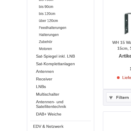
bis 90cm
bis 120cm
über 120cm
Feedhalterungen
Halterungen
Zubehör
WH 15 Wan
15cm, S
Motoren
Artike
Sat-Spiegel inkl. LNB
Sat-Komplettanlagen
Antennen
Liefe
Receiver
LNBs
Multischalter
Filtern
Antennen- und
Satellitentechnik
DAB+ Weiche
EDV & Netzwerk