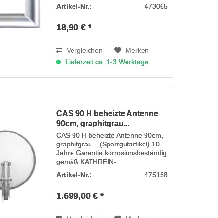
(Bohrlöcher 110 x 110mm) -
Artikel-Nr.:
473065
geeignet für Spiegel bis 80cm
18,90 € *
Vergleichen
Merken
Lieferzeit ca. 1-3 Werktage
CAS 90 H beheizte Antenne
90cm, graphitgrau...
CAS 90 H beheizte Antenne 90cm,
graphitgrau... (Sperrgutartikel) 10
Jahre Garantie korrosionsbeständig
gemäß KATHREIN-
Garantiebedingungen Bestehend
Artikel-Nr.:
475158
aus Reflektor, Speisesystem-
Halterung und Masthalterung
1.699,00 € *
Reflektor in bewährter...