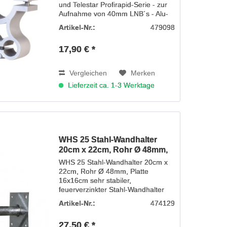
und Telestar Profirapid-Serie - zur
Aufnahme von 40mm LNB´s - Alu-
Druckguß Material Hinweis: Die
Artikel-Nr.:
479098
PROFIMOUNT 40 LNB Halterung
eignet sich zur schnellen Montage
17,90 € *
von LNBs mit...
Vergleichen
Merken
Lieferzeit ca. 1-3 Werktage
WHS 25 Stahl-Wandhalter
20cm x 22cm, Rohr Ø 48mm,
WHS 25 Stahl-Wandhalter 20cm x
22cm, Rohr Ø 48mm, Platte
16x16cm sehr stabiler,
feuerverzinkter Stahl-Wandhalter
für die dauerhafte Befestigung von
Artikel-Nr.:
474129
Satelliten-Spiegeln bis zu 100 cm...
27,50 € *