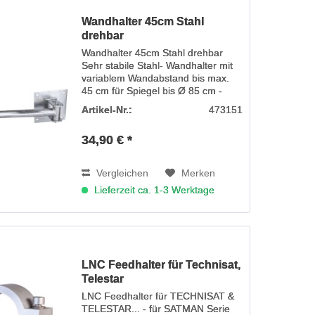
Wandhalter 45cm Stahl
drehbar
Wandhalter 45cm Stahl drehbar
Sehr stabile Stahl- Wandhalter mit
variablem Wandabstand bis max.
45 cm für Spiegel bis Ø 85 cm -
Wandabstand: variabel bis max. 45
Artikel-Nr.:
473151
cm - Halterrohr Ø 48 x 2mm
gewinkelt
34,90 € *
Vergleichen
Merken
Lieferzeit ca. 1-3 Werktage
LNC Feedhalter für Technisat,
Telestar
LNC Feedhalter für TECHNISAT &
TELESTAR... - für SATMAN Serie