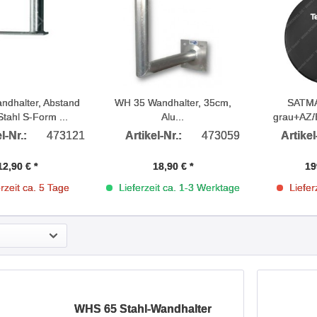
dhalter, Abstand
WH 35 Wandhalter, 35cm,
SATMA
tahl S-Form ...
Alu...
grau+AZ/E
l-Nr.:
473121
Artikel-Nr.:
473059
Artikel
12,90 € *
18,90 € *
19
rzeit ca. 5 Tage
Lieferzeit ca. 1-3 Werktage
Liefer
WHS 65 Stahl-Wandhalter