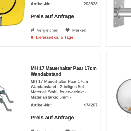
Sat-Spiegel - optimal für Wand- und
Artikel-Nr.:
203828
Dachmontage - Aluminium Material,
1.5mm Materialstärke - beidseitig...
Preis auf Anfrage
Vergleichen
Merken
Lieferzeit ca. 5 Tage
MH 17 Mauerhalter Paar 17cm
Wandabstand
MH 17 Mauerhalter Paar 17cm
Wandabstand - 2-teiliges Set -
Material: Stahl, feuerverzinkt -
Materialstärke: 5mm -
Wandabstand: ca. 170 mm - Für
Artikel-Nr.:
474207
Rohre bis 60 mm Durchmesser -
Lochabstand Wandbefestigung:
Preis auf Anfrage
34cm