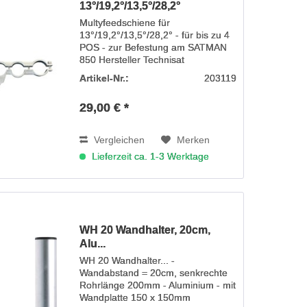
13°/19,2°/13,5°/28,2°
Multyfeedschiene für
13°/19,2°/13,5°/28,2° - für bis zu 4
POS - zur Befestung am SATMAN
850 Hersteller Technisat
Lieferumfang: Multifeed-Schiene
Artikel-Nr.:
203119
Anwendung: In Zusammenwirkung
mit einer SATMAN 850 können
29,00 € *
diese vier Orbitpositionen...
Vergleichen
Merken
Lieferzeit ca. 1-3 Werktage
WH 20 Wandhalter, 20cm,
Alu...
WH 20 Wandhalter... -
Wandabstand = 20cm, senkrechte
Rohrlänge 200mm - Aluminium - mit
Wandplatte 150 x 150mm