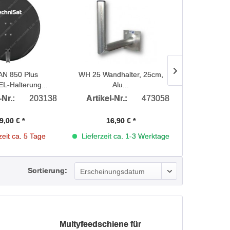
N 850 Plus
WH 25 Wandhalter, 25cm,
Halteschel
L-Halterung...
Alu...
-Nr.:
203138
Artikel-Nr.:
473058
Artikel-
9,00 € *
16,90 € *
20,
zeit ca. 5 Tage
Lieferzeit ca. 1-3 Werktage
Lieferzeit 
Sortierung:
Multyfeedschiene für