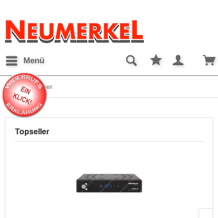
Menü
HDTV Receiver
Topseller