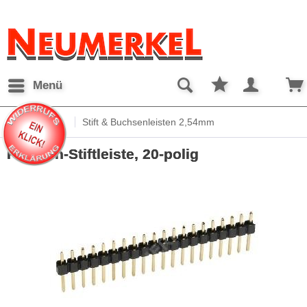
Menü
Übersicht
Stift & Buchsenleisten 2,54mm
Platinen-Stiftleiste, 20-polig