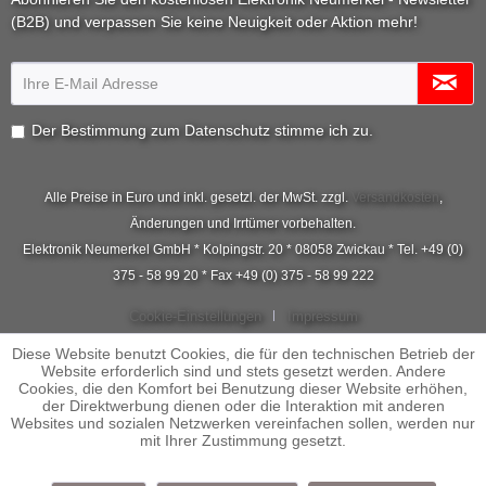
(B2B) und verpassen Sie keine Neuigkeit oder Aktion mehr!
Der Bestimmung zum
Datenschutz
stimme ich zu.
Alle Preise in Euro und inkl. gesetzl. der MwSt. zzgl.
Versandkosten
,
Änderungen und Irrtümer vorbehalten.
Elektronik Neumerkel GmbH * Kolpingstr. 20 * 08058 Zwickau * Tel. +49 (0)
375 - 58 99 20 * Fax +49 (0) 375 - 58 99 222
Cookie-Einstellungen
Impressum
Diese Website benutzt Cookies, die für den technischen Betrieb der
Website erforderlich sind und stets gesetzt werden. Andere
Cookies, die den Komfort bei Benutzung dieser Website erhöhen,
der Direktwerbung dienen oder die Interaktion mit anderen
Websites und sozialen Netzwerken vereinfachen sollen, werden nur
mit Ihrer Zustimmung gesetzt.