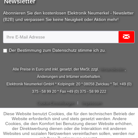
Newsletter
Abonnieren Sie den kostenlosen Elektronik Neumerkel - Newsletter
(B2B) und verpassen Sie keine Neuigkeit oder Aktion mehr!
Der Bestimmung zum
Datenschutz
stimme ich zu.
Alle Preise in Euro und inkl. gesetzl. der MwSt. zzgl.
Versandkosten
,
Änderungen und Irrtümer vorbehalten.
Elektronik Neumerkel GmbH * Kolpingstr. 20 * 08058 Zwickau * Tel. +49 (0)
375 - 58 99 20 * Fax +49 (0) 375 - 58 99 222
Cookie-Einstellungen
Impressum
Diese Website benutzt Cookies, die für den technischen Betrieb der
Website erforderlich sind und stets gesetzt werden. Andere
Cookies, die den Komfort bei Benutzung dieser Website erhöhen,
der Direktwerbung dienen oder die Interaktion mit anderen
Websites und sozialen Netzwerken vereinfachen sollen, werden nur