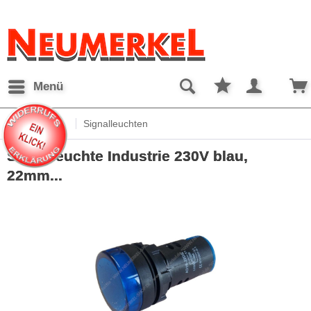
Menü
Übersicht
Signalleuchten
Signalleuchte Industrie 230V blau,
22mm...